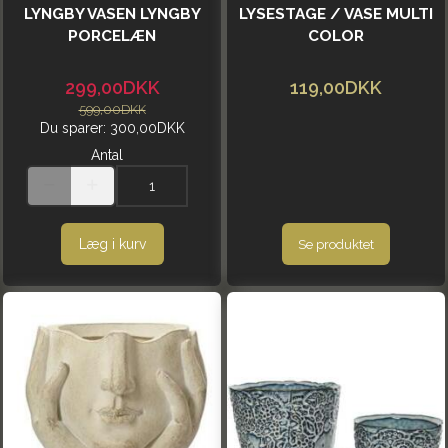
LYNGBY VASEN LYNGBY
LYSESTAGE / VASE MULTI
PORCELÆN
COLOR
299,00DKK
119,00DKK
599,00DKK
Du sparer:
300,00DKK
Antal
Læg i kurv
Se produktet