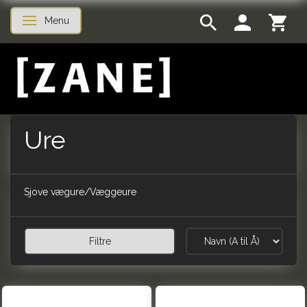
Menu
Skifte navigation
Ure
Sjove vægure/Væggeure
Filtre