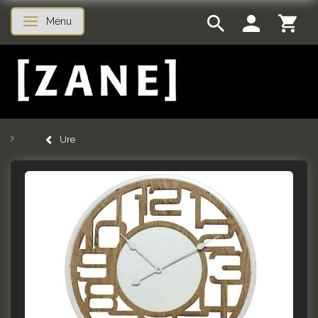
Menu
Skifte navigation
Ure