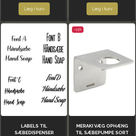
Læg i kurv
Læg i kurv
-25%
LABELS TIL
MERAKI VÆG OPHÆNG
SÆBEDISPENSER
TIL SÆBEPUMPE SORT