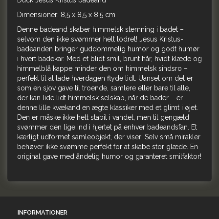
Duck Jesus Kristus badeand
Dimensioner:
8,5 x 8,5 x 8,5 cm
Denne badeand skaber himmelsk stemning i badet –
selvom den ikke svømmer helt lodret! Jesus Kristus-
badeanden bringer guddommelig humor og godt humør
i hvert badekar. Med et blidt smil, brunt hår, hvidt klæde og
himmelblå kappe minder den om himmelsk sindsro –
perfekt til at lade hverdagen flyde lidt. Uanset om det er
som en sjov gave til troende, samlere eller bare til alle,
der kan lide lidt himmelsk selskab, når de bader – er
denne lille kvækand en ægte klassiker med et glimt i øjet.
Den er måske ikke helt stabil i vandet, men til gengæld
svømmer den lige ind i hjertet på enhver badeandsfan. Et
kærligt udformet samleobjekt, der viser: Selv små mirakler
behøver ikke svømme perfekt for at skabe stor glæde. En
original gave med åndelig humor og garanteret smilfaktor!
INFORMATIONER