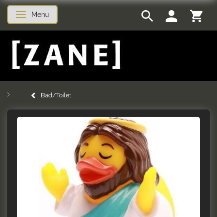
Menu
Skifte navigation
Bad/Toilet