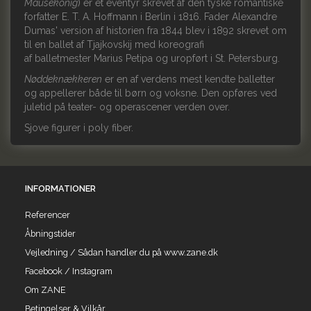
Mausekönig
) er et eventyr skrevet af den tyske romantiske
forfatter
E. T. A. Hoffmann
i
Berlin
i
1816
. Fader
Alexandre
Dumas
' version af historien fra 1844 blev i
1892
skrevet om
til en ballet af
Tjajkovskij
med koreografi
af
balletmester
Marius Petipa
og uropført i
St. Petersburg
.
Nøddeknækkeren
er en af verdens mest kendte balletter
og appellerer både til børn og voksne. Den opføres ved
juletid på teater- og operascener verden over.
Sjove figurer i poly fiber.
INFORMATIONER
Referencer
Åbningstider
Vejledning / Sådan handler du på www.zane.dk
Facebook / Instagram
Om ZANE
Betingelser & Vilkår