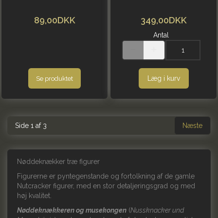
89,00DKK
349,00DKK
Antal
Læg i kurv
Se produktet
Side 1 af 3
Næste
Nøddeknækker træ figurer
Figurerne er pyntegenstande og fortolkning af de gamle
Nutcracker figurer, med en stor detaljeringsgrad og med
høj kvalitet.
Nøddeknækkeren og musekongen
(
Nussknacker und