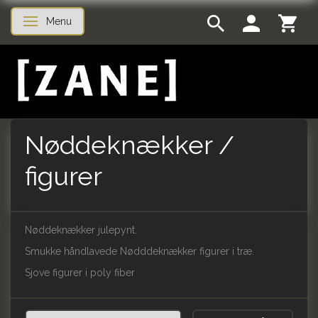
Menu
Skifte navigation
Nøddeknækker /
figurer
Nøddeknækker julepynt.
Smukke håndlavede Nødddeknækker figurer i træ.
Sjove figurer i poly fiber