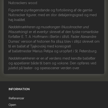
Nutcrackers wood
Figurerne pyntegenstande og fortolkning af de gamle
Nutcracker figurer, med en stor detaljeringsgrad og med
høj kvalitet.
Nøddeknækkeren og musekongen
(
Nussknacker und
Mausekönig
) er et eventyr skrevet af den tyske romantiske
forfatter
E. T. A. Hoffmann
i
Berlin
i
1816
. Fader
Alexandre
Dumas
' version af historien fra 1844 blev i
1892
skrevet om
til en ballet af
Tjajkovskij
med koreografi
af
balletmester
Marius Petipa
og uropført i
St. Petersburg
.
Nøddeknækkeren
er en af verdens mest kendte balletter
og appellerer både til børn og voksne. Den opføres ved
juletid på teater- og operascener verden over.
INFORMATION
Referencer
Open