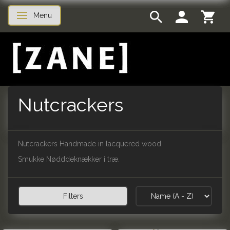
Menu
Toggle navigation
Nutcrackers
Nutcrackers Handmade in lacquered wood.
Smukke Nødddeknækker i træ.
Filters