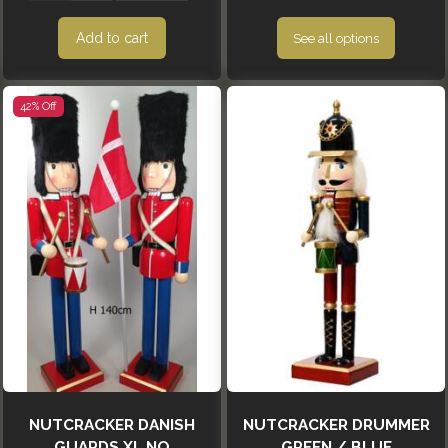
Add to cart
See all options
42% Off
NUTCRACKER DANISH
NUTCRACKER DRUMMER
GUARDS XL NO
GREEN / BLUE