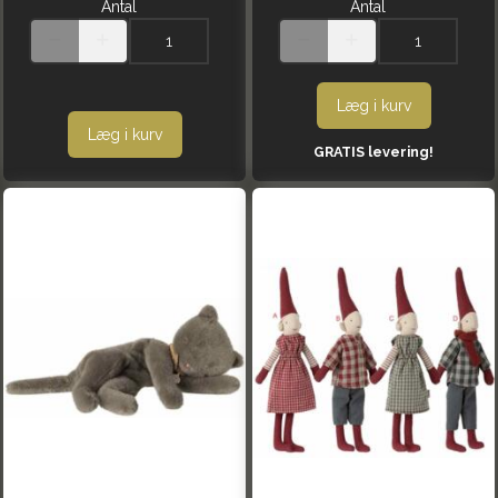
Antal
Antal
Læg i kurv
Læg i kurv
GRATIS levering!