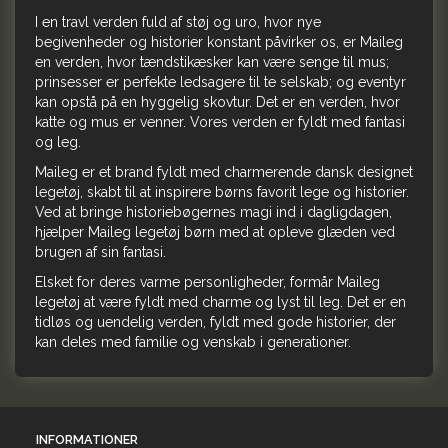
I en travl verden fuld af støj og uro, hvor nye
begivenheder og historier konstant påvirker os, er Maileg
en verden, hvor tændstikæsker kan være senge til mus;
prinsesser er perfekte ledsagere til te selskab; og eventyr
kan opstå på en hyggelig skovtur. Det er en verden, hvor
katte og mus er venner. Vores verden er fyldt med fantasi
og leg.
Maileg er et brand fyldt med charmerende dansk designet
legetøj, skabt til at inspirere børns favorit lege og historier.
Ved at bringe historiebøgernes magi ind i dagligdagen,
hjælper Maileg legetøj børn med at opleve glæden ved
brugen af sin fantasi.
Elsket for deres varme personligheder, formår Maileg
legetøj at være fyldt med charme og lyst til leg. Det er en
tidløs og uendelig verden, fyldt med gode historier, der
kan deles med familie og venskab i generationer.
INFORMATIONER