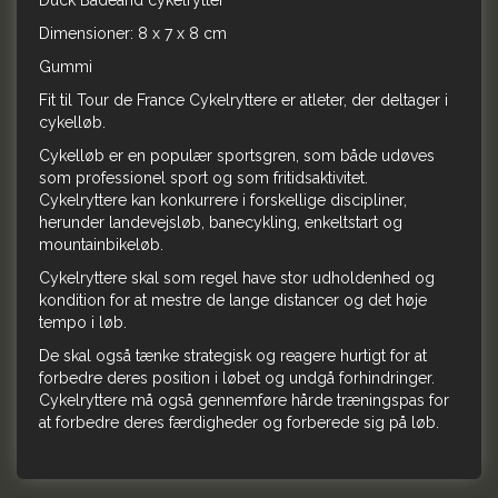
Duck Badeand cykelrytter
Dimensioner:
8 x 7 x 8 cm
Gummi
Fit til Tour de France Cykelryttere er atleter, der deltager i
cykelløb.
Cykelløb er en populær sportsgren, som både udøves
som professionel sport og som fritidsaktivitet.
Cykelryttere kan konkurrere i forskellige discipliner,
herunder landevejsløb, banecykling, enkeltstart og
mountainbikeløb.
Cykelryttere skal som regel have stor udholdenhed og
kondition for at mestre de lange distancer og det høje
tempo i løb.
De skal også tænke strategisk og reagere hurtigt for at
forbedre deres position i løbet og undgå forhindringer.
Cykelryttere må også gennemføre hårde træningspas for
at forbedre deres færdigheder og forberede sig på løb.