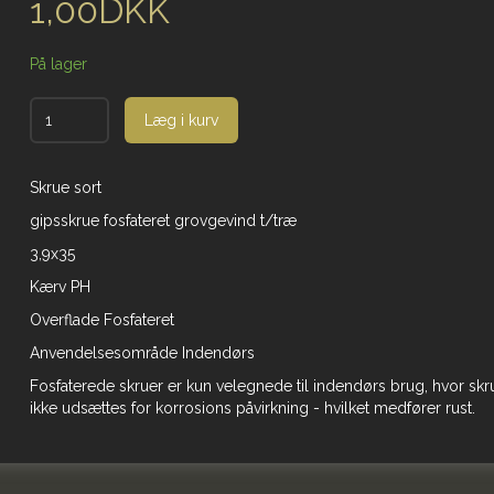
1,00DKK
På lager
Læg i kurv
Skrue sort
gipsskrue fosfateret grovgevind t/træ
3,9x35
Kærv PH
Overflade Fosfateret
Anvendelsesområde Indendørs
Fosfaterede skruer er kun velegnede til indendørs brug, hvor sk
ikke udsættes for korrosions påvirkning - hvilket medfører rust.