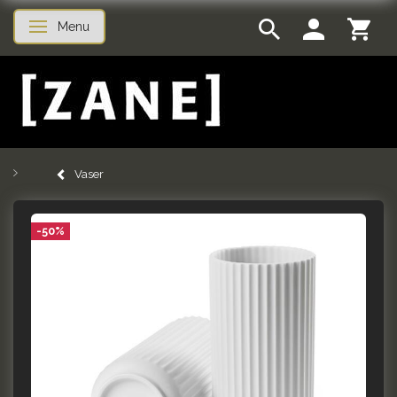
Menu
Skifte navigation
Vaser
-50%