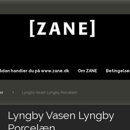
Sådan handler du på www.zane.dk
Om ZANE
Betingelser
er
Lyngby Vasen Lyngby Porcelæn
Lyngby Vasen Lyngby
Porcelæn