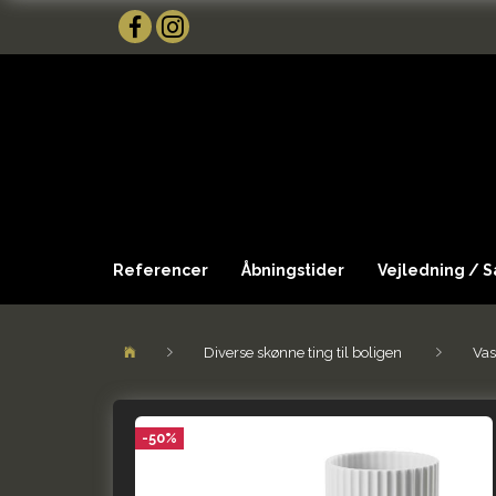
Referencer
Åbningstider
Vejledning / 
Diverse skønne ting til boligen
Vas
-50%