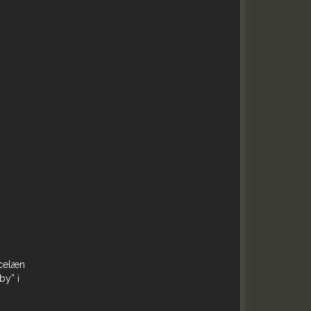
rcelæn
by” i