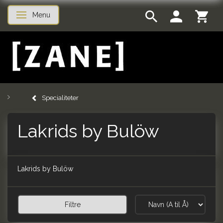
Menu
Skifte navigation
Specialiteter
Lakrids by Bulöw
Lakrids by Bulöw
Filtre