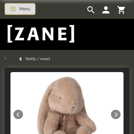
Menu
Toggle navigation
Teddy / wood