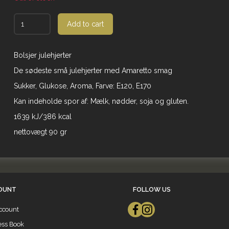
Add to cart
Bolsjer julehjerter
De sødeste små julehjerter med Amaretto smag
Sukker, Glukose, Aroma, Farve: E120, E170
Kan indeholde spor af: Mælk, nødder, soja og gluten.
1639 kJ/386 kcal
nettovægt 90 gr
OUNT
FOLLOW US
ccount
ess Book