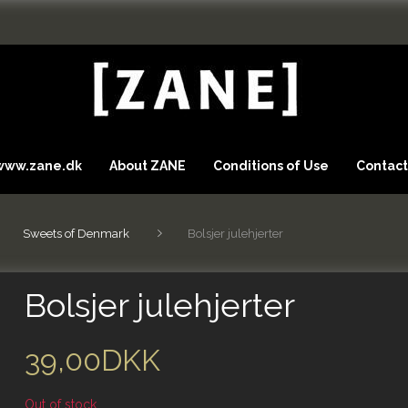
 www.zane.dk
About ZANE
Conditions of Use
Contact
Sweets of Denmark
Bolsjer julehjerter
Bolsjer julehjerter
39,00DKK
Out of stock