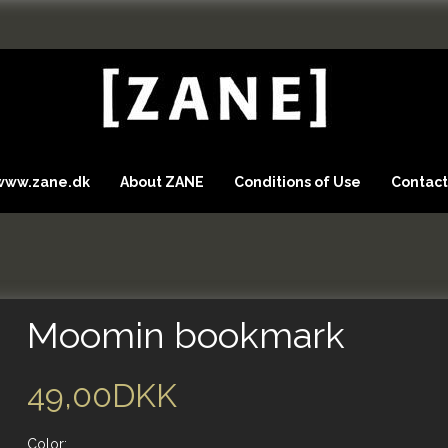
 www.zane.dk
About ZANE
Conditions of Use
Contact
Moomin bookmark
49,00DKK
Color: