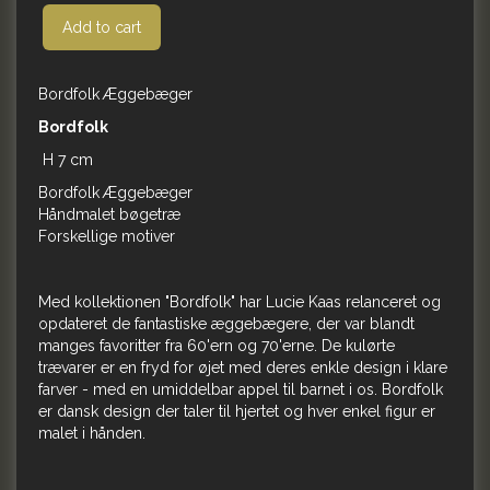
Add to cart
Bordfolk Æggebæger
Bordfolk
H 7 cm
Bordfolk Æggebæger
Håndmalet bøgetræ
Forskellige motiver
Med kollektionen "Bordfolk" har Lucie Kaas relanceret og
opdateret de fantastiske æggebægere, der var blandt
manges favoritter fra 60'ern og 70'erne. De kulørte
trævarer er en fryd for øjet med deres enkle design i klare
farver - med en umiddelbar appel til barnet i os. Bordfolk
er dansk design der taler til hjertet og hver enkel figur er
malet i hånden.