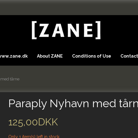
 www.zane.dk
About ZANE
Conditions of Use
Contact
 med tårne
Paraply Nyhavn med tår
125,00DKK
Only 1 item(s) left in stock