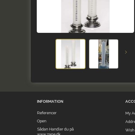
INFORMATION
ACC
Referencer
My A
Open
Addr
Sådan Handler du på
Wish 
www.zane.dk