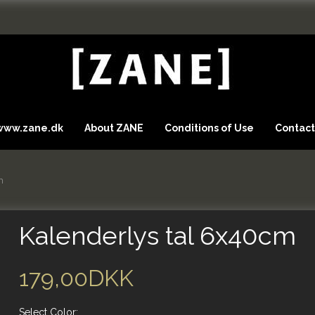
 www.zane.dk
About ZANE
Conditions of Use
Contact
m
Kalenderlys tal 6x40cm
179,00DKK
Select
Color: