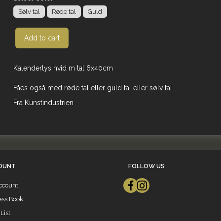
Sølv tal
Røde tal
Guld
Add to cart
Kalenderlys hvid m tal 6x40cm
Fåes også med røde tal eller guld tal eller sølv tal.
Fra Kunstindustrien
OUNT
FOLLOW US
ccount
ess Book
List