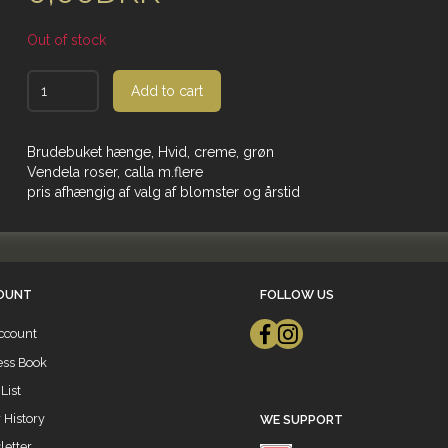
Out of stock
Add to cart
Brudebuket hænge, Hvid, creme, grøn
Vendela roser, calla m.flere
pris afhængig af valg af blomster og årstid
OUNT
FOLLOW US
ccount
ess Book
List
 History
WE SUPPORT
etter