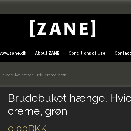
 www.zane.dk
About ZANE
Conditions of Use
Contact
Brudebuket hænge, Hvid, creme, grøn
Brudebuket hænge, Hvid
creme, grøn
0,00DKK