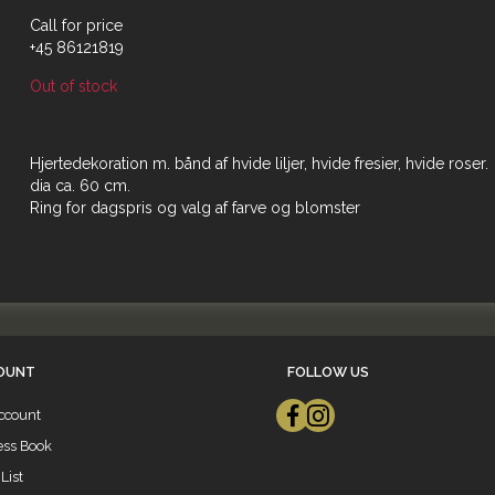
Call for price
+45 86121819
Out of stock
Hjertedekoration m. bånd af hvide liljer, hvide fresier, hvide roser.
dia ca. 60 cm.
Ring for dagspris og valg af farve og blomster
OUNT
FOLLOW US
ccount
ess Book
List