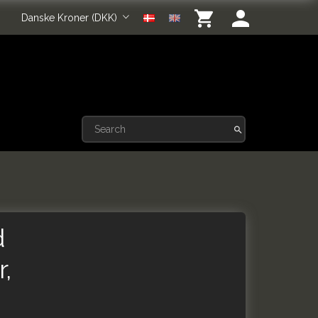
Danske Kroner (DKK)
d
r,