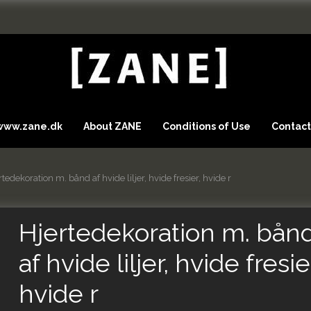
 www.zane.dk
About ZANE
Conditions of Use
Contact
rtedekoration m. bånd af hvide liljer, hvide fresier, hvide r
Hjertedekoration m. bån
af hvide liljer, hvide fresie
hvide r