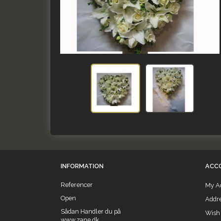
INFORMATION
ACC
Referencer
My A
Open
Addr
Sådan Handler du på
Wish 
www.zane.dk