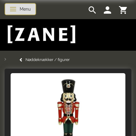
Menu
Skifte navigation
Nøddeknækker / figurer