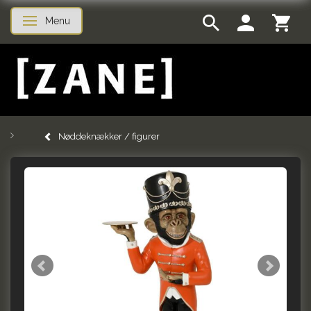
Menu
Skifte navigation
Nøddeknækker / figurer