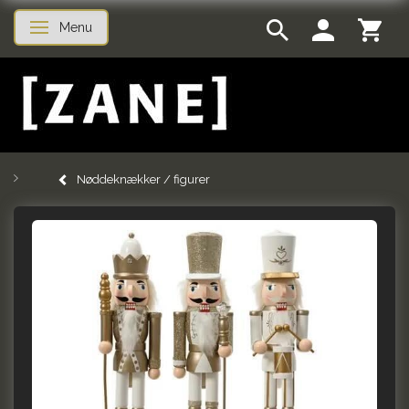
Menu
Skifte navigation
Nøddeknækker / figurer