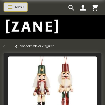
Menu
Skifte navigation
Nøddeknækker / figurer