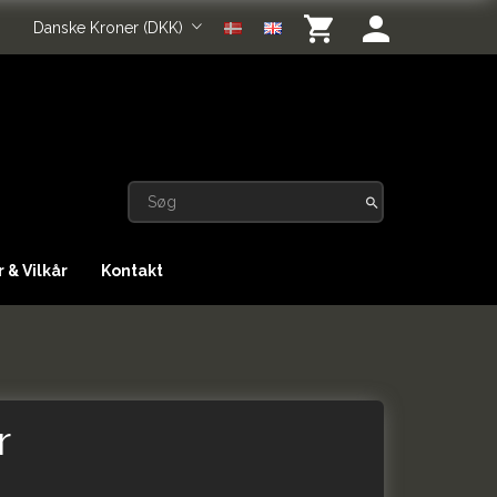
Danske Kroner (DKK)
 & Vilkår
Kontakt
r