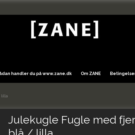
Sådan handler du på www.zane.dk
Om ZANE
Betingelser
lilla
Julekugle Fugle med fje
blå / lilla