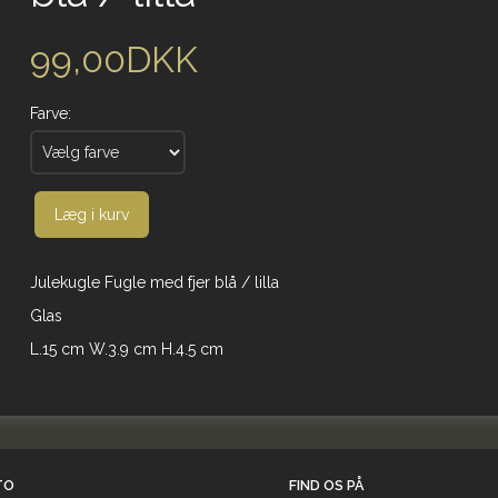
99,00DKK
Farve:
Læg i kurv
Julekugle Fugle med fjer blå / lilla
Glas
L.15 cm W.3.9 cm H.4.5 cm
TO
FIND OS PÅ