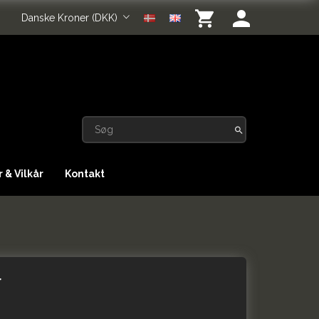
Danske Kroner (DKK)
 & Vilkår
Kontakt
r