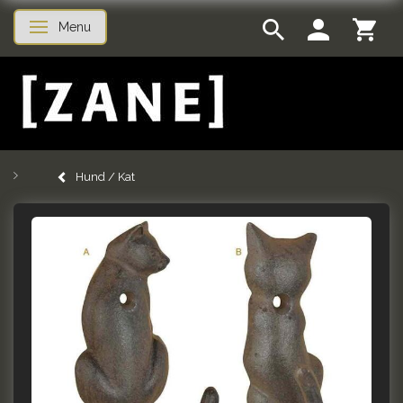
Menu
Skifte navigation
Hund / Kat