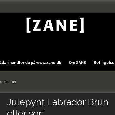
Sådan handler du på www.zane.dk
Om ZANE
Betingelser
 eller sort
Julepynt Labrador Brun
eller sort