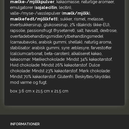
mælke-/mjölkpulver
, kakaomasse, naturlige aromaer,
emulgatorer (
sojalecitin
, lecitin),
valle-/myse-/vasslepulver (
mælk/mjölk
),
mælkefedt/mjölkfett
), sukker, rismel, melasse,
invertsukkersirup, glukosesirup, 2% rålakrids (ikke-EU),
rapsolie, passionsfrugt (frysetørret), salt, havsalt, dextrose,
overfladebehandlingsmidler/ytbehandlingsmedel
(carnaubavoks, arabisk gummi, shellak), naturlig aroma,
stabilisator: arabisk gummi, syre: æblesyre, farvestoffer
(calciumcarbonat, beta-caroten), alkaliseret kakao,
kakaosmør. Mælkechokolade: Mindst 34% kakaotørstof.
Hvid chokolade: Mindst 26% kakaotørstof. Dulce
chokolade: Mindst 23% kakaotørstof. Mørk chokolade:
Mindst 70% kakaotørstof. Glutenfri. Beskyttes/skyddas
mod varme og fugt.
box 3.6 cm x 21.5 cm x 21.5 cm
INFORMATIONER