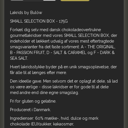
Lakrids by Bulöw
SMALL SELECTION BOX - 175G
Forkæl dig selv med dansk chokoladeovertrukne
gourmetlakridser med vores SMALL SELECTION BOX, der
indeholder et lækkert udvalg af vores mest eftertragtede
smagsvarianter fra det faste sortiment: A - THE ORIGINAL,
B - PASSION FRUIT, D - SALT & CARAMEL og F - DARK &
SEA SALT.
Hvert lakridsstykke byder på en unik smagsoplevelse, der
får alle til at længes efter mere.
Den ideelle gave. Men selvom det er oplagt at dele, så lad
os være ærlige - disse lakridser er for gode til at dele
med andre end dine egne smagsløg.
Fri for gluten og gelatine.
Produceret i Danmark.
Ingredienser: 60% mælke-, hvid, dulce og mørk
chokolade (EU)(sukker, kakaosmør,