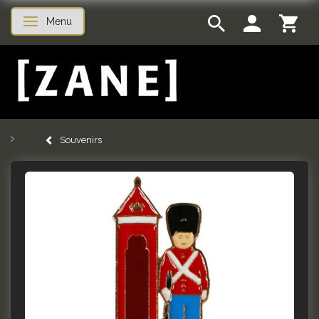
Menu
Skifte navigation
Souvenirs