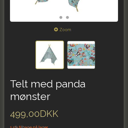
Zoom
Telt med panda
mønster
499,00DKK
1 stk tilbage på lager