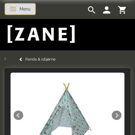
Menu
Skifte navigation
Panda & isbjørne