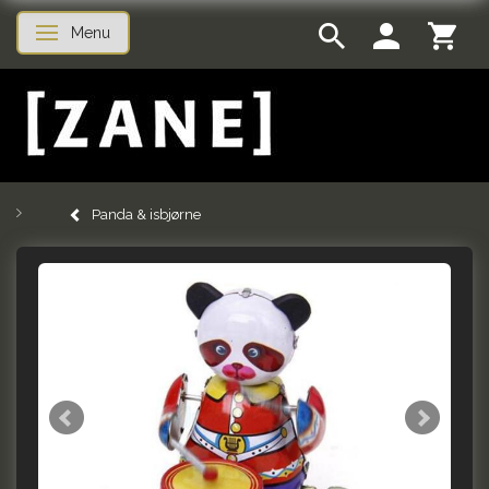
Menu
Skifte navigation
Panda & isbjørne