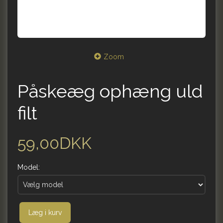
Zoom
Påskeæg ophæng uld
filt
59,00DKK
Model:
Læg i kurv