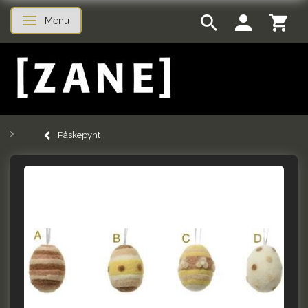
Menu
Skifte navigation
Påskepynt