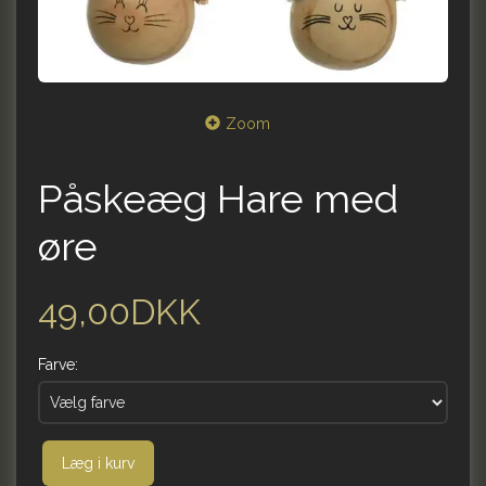
Zoom
Påskeæg Hare med
øre
49,00DKK
Farve:
Læg i kurv