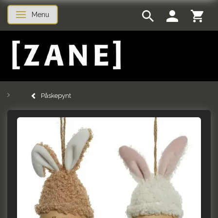
Menu
Skifte navigation
Påskepynt