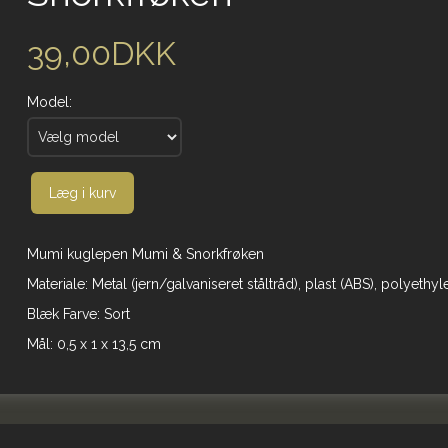
39,00DKK
Model:
Læg i kurv
Mumi kuglepen Mumi & Snorkfrøken
Materiale: Metal (jern/galvaniseret ståltråd), plast (ABS), polyethyl
Blæk Farve: Sort
Mål: 0,5 x 1 x 13,5 cm