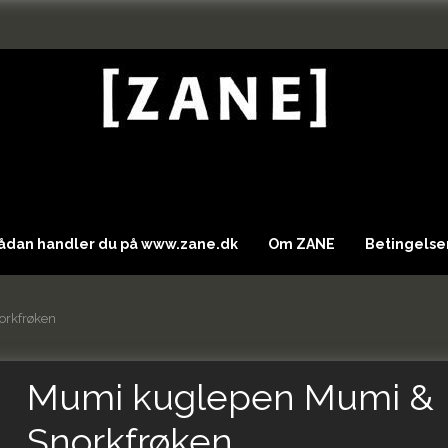
Sådan handler du på www.zane.dk
Om ZANE
Betingelser
orkfrøken
Mumi kuglepen Mumi &
Snorkfrøken