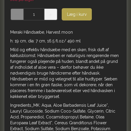
Læg i kurv
Meraki Håndsæbe, Harvest moon
h: 19 cm, dia: 7 cm, 16.5 fl.oz/ 490 ml
Mild og effektiv håndsæbe med en skøn, frisk duft af
kaktusblomst. Håndsæben er naturligvis rengørende men
fungerer også plejende på huden, blandt andet på grund
af indholdet af aloe vera – derfor behøver du ikke
nødvendigvis bruge håndcreme efter håndvask.
Håndsæben er mild og velegnet til alle hudtyper. Sæben
kommer i en fin grøn flaske, som vil dekorere, når den
placeres fremme i badeværelset eller ved håndvasken i
køkkenet eller bryggerset.
Ingredients_MK: Aqua, Aloe Barbadensis Leaf Juice*,
Lauryl Glucoside, Sodium Coco-Sulfate, Glycerin, Citric
Acid, Propanediol, Cocamidopropyl Betaine, Olea
Europaea Leaf Extract*, Cereus Grandiflorus Flower
Extract, Sodium Sulfate, Sodium Benzoate, Potassium