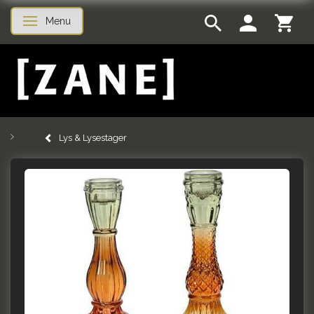
Menu
Skifte navigation
Lys & Lysestager