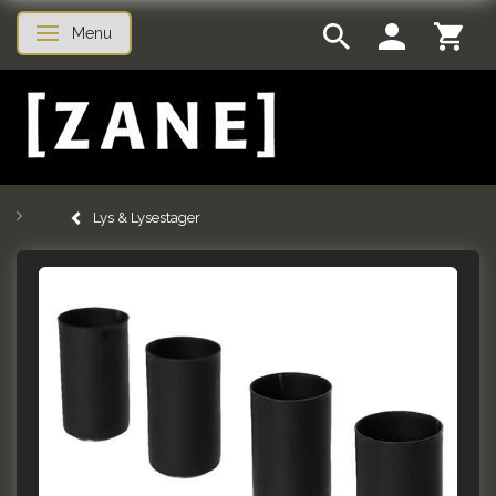
Menu
Skifte navigation
Lys & Lysestager