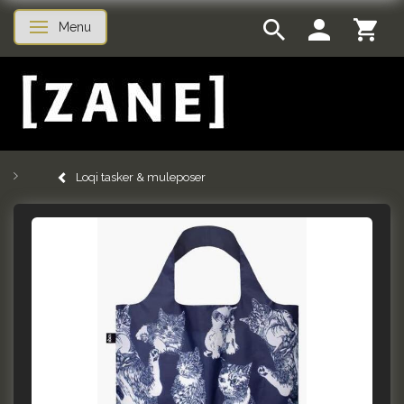
Menu
Skifte navigation
Loqi tasker & muleposer