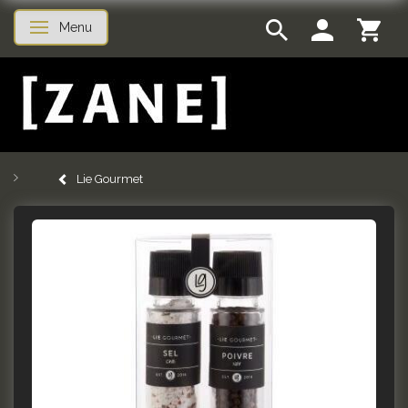
Menu
Skifte navigation
Lie Gourmet