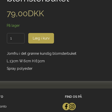
79,00DKK
På lager
Læg i kurv
Jomfru i det grønne kunstig blomsterbuket
L.13cm W.6cm H.63cm
Spray polyester
TO
FIND OS PÅ
onto