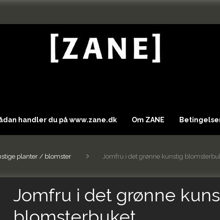
Sådan handler du på www.zane.dk
Om ZANE
Betingelser
stige planter / blomster
Jomfru i det grønne kunstig blomsterbu
Jomfru i det grønne kuns
blomsterbuket