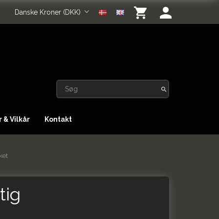
Danske Kroner (DKK)
 & Vilkår
Kontakt
ket
tig