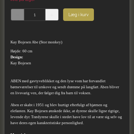
Læg i kurv
Kay Bojesen Abe (Stor monkey)
Højde: 60 cm
Design:
Kay Bojesen
ABEN med gavtyveblikket og den lyse vom har forvandlet
børneværelser til urskove og sendt drømme på langfart. Aben bliver
en livsvarig ven, der følger dig fra barn til voksen.
Aben er skabt i 1951 og blev hurtigt efterfulgt af bjørnen og
elefanten. Kay Bojesen ønskede ikke, at dyrene skulle ligne rigtige,
levende dyr. Trædyrene skulle i stedet have lov til at være sig selv og
have deres egen karakteristiske personlighed.