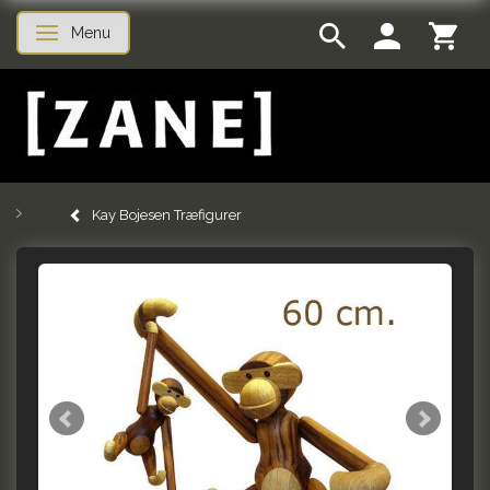
Menu
Skifte navigation
Kay Bojesen Træfigurer