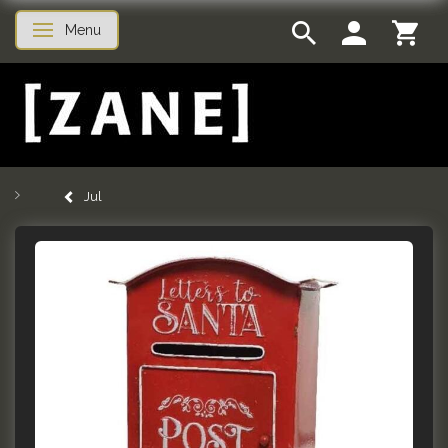
Menu
Skifte navigation
Jul