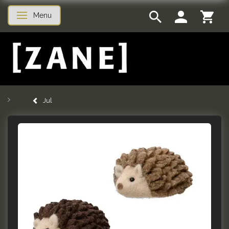
Menu
Skifte navigation
Jul