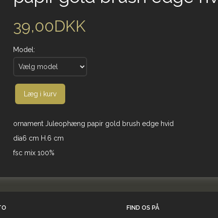
39,00DKK
Model:
Læg i kurv
ornament Juleophæng papir gold brush edge hvid
dia6 cm H.6 cm
fsc mix 100%
TO
FIND OS PÅ