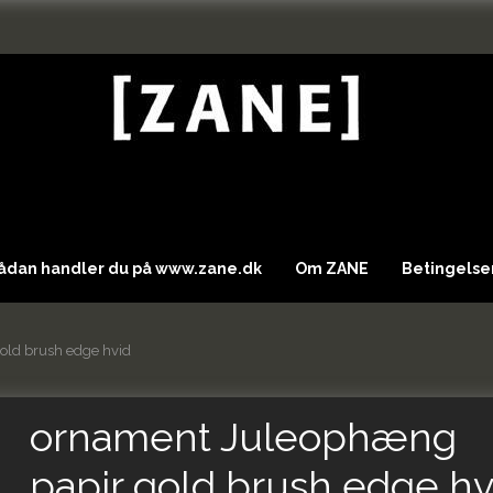
Sådan handler du på www.zane.dk
Om ZANE
Betingelser
old brush edge hvid
ornament Juleophæng
papir gold brush edge hv