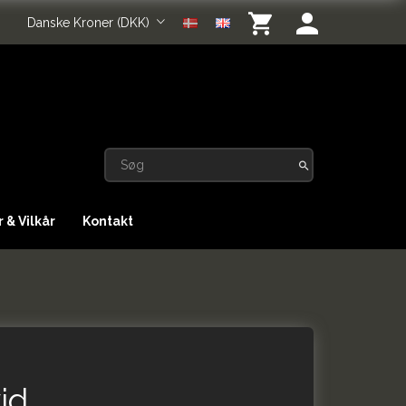
Danske Kroner (DKK)
 & Vilkår
Kontakt
id