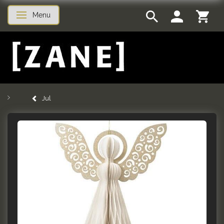
Menu
Skifte navigation
Jul