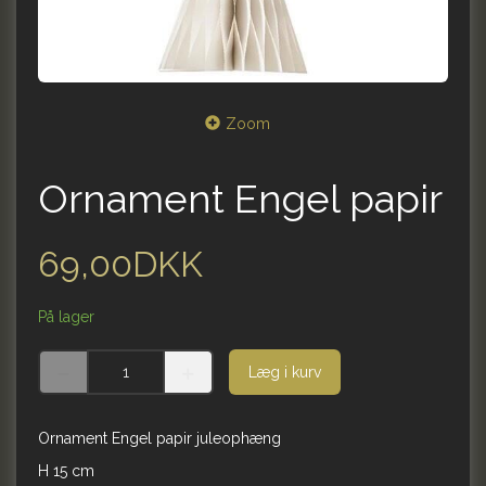
Zoom
Ornament Engel papir
69,00DKK
På lager
Læg i kurv
Ornament Engel papir juleophæng
H 15 cm