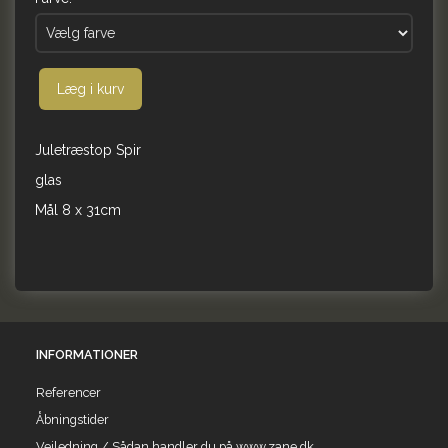
Læg i kurv
Juletræstop Spir
glas
Mål 8 x 31cm
INFORMATIONER
Referencer
Åbningstider
Vejledning / Sådan handler du på www.zane.dk