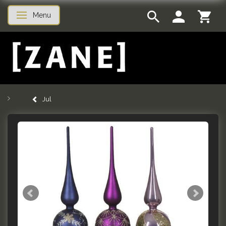
Menu
Skifte navigation
Jul