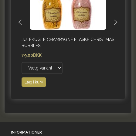
JULEKUGLE CHAMPAGNE FLASKE CHRISTMAS
JULE
BOBBLES
79,00DKK
199,
Læg i kurv
Læg i
INFORMATIONER