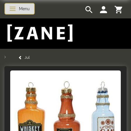
Menu
Skifte navigation
Jul