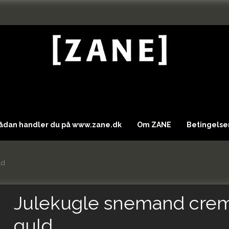
Sådan handler du på www.zane.dk
Om ZANE
Betingelser
ld
Julekugle snemand cre
guld