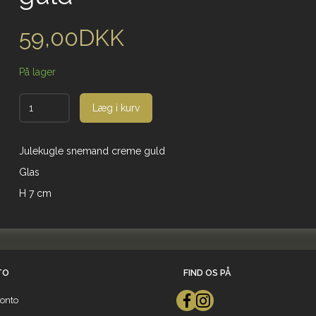
59,00DKK
På lager
Læg i kurv
Julekugle snemand creme guld
Glas
H 7 cm
TO
FIND OS PÅ
onto