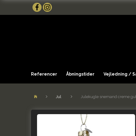
Referencer
Åbningstider
Vejledning / 
Jul
Julekugle snemand creme gu